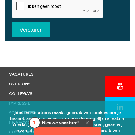
Versturen
HOME
VACATURES
OVER ONS
COLLEGA'S
IMPRESSIE
jobs.eaesolutions maakt gebruik van cookies om je
SOLLICITEER
bezoek aan onze website zo prettig mogelijk te maken.
1
PRIVACY STATEMENT
Nieuwe vacature!
Omdat je gebruik maakt van onze diensten, gaan wij
ervan uit dat je akkoord gaat met ons gebruik van
COOKIEBELEID