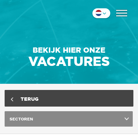
COLLEGA'S
Nederlands
IMPRESSIE
English
Deutsch
CONTACT
BEKIJK HIER ONZE
VACATURES
TERUG
SECTOREN