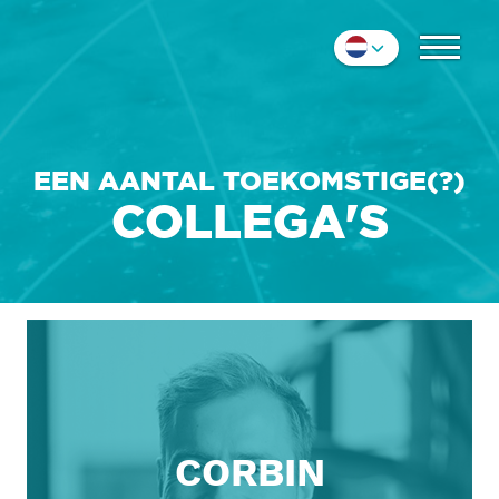
COLLEGA'S
Nederlands
IMPRESSIE
English
Deutsch
CONTACT
EEN AANTAL TOEKOMSTIGE(?)
COLLEGA'S
CORBIN