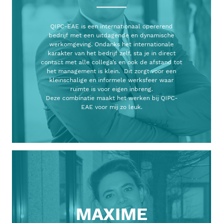
QIPC-EAE is een internationaal opererend
bedrijf met een uitdagende en dynamische
werkomgeving. Ondanks het internationale
karakter van het bedrijf zelf, sta je in direct
contact met alle collega’s en ook de afstand tot
het management is klein. Dit zorgt voor een
kleinschalige en informele werksfeer waar
ruimte is voor eigen inbreng.
Deze combinatie maakt het werken bij QIPC-
EAE voor mij zo leuk.
MAXIME