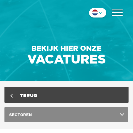
COLLEGA'S
Nederlands
IMPRESSIE
English
Deutsch
CONTACT
BEKIJK HIER ONZE
VACATURES
TERUG
SECTOREN