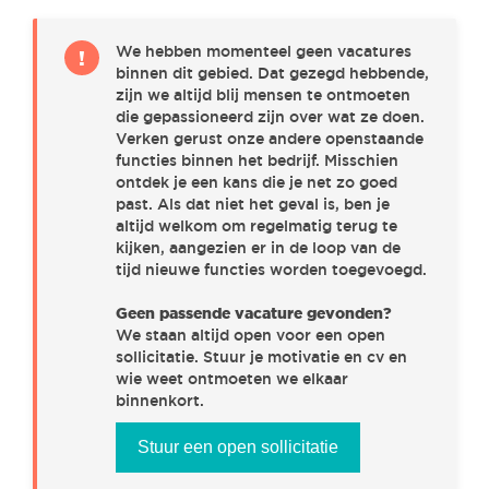
ENGINEERING
(0)
We hebben momenteel geen vacatures
!
binnen dit gebied. Dat gezegd hebbende,
SALES & MARKETING
(0)
zijn we altijd blij mensen te ontmoeten
die gepassioneerd zijn over wat ze doen.
Verken gerust onze andere openstaande
functies binnen het bedrijf. Misschien
PROJECT MANAGEMENT
(0)
ontdek je een kans die je net zo goed
past. Als dat niet het geval is, ben je
altijd welkom om regelmatig terug te
R&D & IT
(0)
kijken, aangezien er in de loop van de
tijd nieuwe functies worden toegevoegd.
Geen passende vacature gevonden?
PURCHASE & LOGISTICS
(0)
We staan altijd open voor een open
sollicitatie. Stuur je motivatie en cv en
wie weet ontmoeten we elkaar
CUSTOMER SUPPORT & FIELD SERVICE
(0)
binnenkort.
Stuur een open sollicitatie
FINANCE
(0)