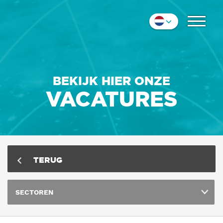
COLLEGA'S
Nederlands
IMPRESSIE
English
Deutsch
CONTACT
BEKIJK HIER ONZE
VACATURES
TERUG
SECTOREN