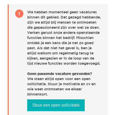
ENGINEERING
(1)
We hebben momenteel geen vacatures
!
binnen dit gebied. Dat gezegd hebbende,
SALES & MARKETING
(0)
zijn we altijd blij mensen te ontmoeten
die gepassioneerd zijn over wat ze doen.
Verken gerust onze andere openstaande
functies binnen het bedrijf. Misschien
PROJECT MANAGEMENT
(1)
ontdek je een kans die je net zo goed
past. Als dat niet het geval is, ben je
altijd welkom om regelmatig terug te
R&D & IT
(3)
kijken, aangezien er in de loop van de
tijd nieuwe functies worden toegevoegd.
Geen passende vacature gevonden?
PURCHASE & LOGISTICS
(0)
We staan altijd open voor een open
sollicitatie. Stuur je motivatie en cv en
wie weet ontmoeten we elkaar
CUSTOMER SUPPORT & FIELD SERVICE
(2)
binnenkort.
Stuur een open sollicitatie
FINANCE
(1)