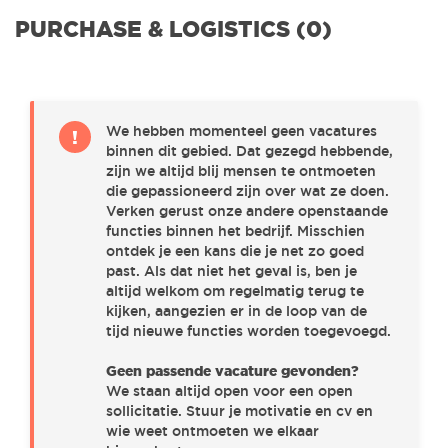
ENGINEERING
(0)
PURCHASE & LOGISTICS (0)
SALES & MARKETING
(0)
We hebben momenteel geen vacatures
!
binnen dit gebied. Dat gezegd hebbende,
PROJECT MANAGEMENT
(0)
zijn we altijd blij mensen te ontmoeten
die gepassioneerd zijn over wat ze doen.
Verken gerust onze andere openstaande
R&D & IT
(0)
functies binnen het bedrijf. Misschien
ontdek je een kans die je net zo goed
past. Als dat niet het geval is, ben je
altijd welkom om regelmatig terug te
PURCHASE & LOGISTICS
(0)
kijken, aangezien er in de loop van de
tijd nieuwe functies worden toegevoegd.
CUSTOMER SUPPORT & FIELD SERVICE
(0)
Geen passende vacature gevonden?
We staan altijd open voor een open
sollicitatie. Stuur je motivatie en cv en
wie weet ontmoeten we elkaar
FINANCE
(0)