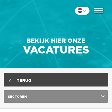
COLLEGA'S
Nederlands
IMPRESSIE
English
Deutsch
CONTACT
BEKIJK HIER ONZE
VACATURES
TERUG
SECTOREN