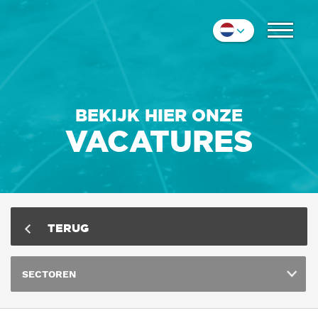
COLLEGA'S
Nederlands
IMPRESSIE
English
Deutsch
CONTACT
BEKIJK HIER ONZE
VACATURES
TERUG
SECTOREN