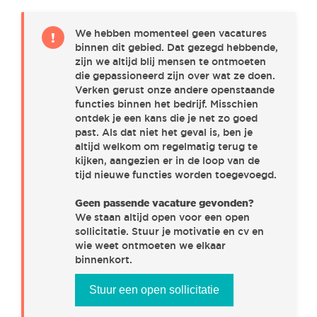
ENGINEERING
(1)
We hebben momenteel geen vacatures
!
binnen dit gebied. Dat gezegd hebbende,
SALES & MARKETING
(0)
zijn we altijd blij mensen te ontmoeten
die gepassioneerd zijn over wat ze doen.
Verken gerust onze andere openstaande
functies binnen het bedrijf. Misschien
PROJECT MANAGEMENT
(1)
ontdek je een kans die je net zo goed
past. Als dat niet het geval is, ben je
altijd welkom om regelmatig terug te
R&D & IT
(3)
kijken, aangezien er in de loop van de
tijd nieuwe functies worden toegevoegd.
Geen passende vacature gevonden?
PURCHASE & LOGISTICS
(0)
We staan altijd open voor een open
sollicitatie. Stuur je motivatie en cv en
wie weet ontmoeten we elkaar
CUSTOMER SUPPORT & FIELD SERVICE
(2)
binnenkort.
Stuur een open sollicitatie
FINANCE
(1)