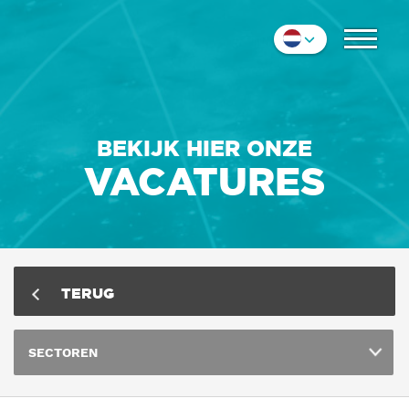
COLLEGA'S
Nederlands
IMPRESSIE
English
Deutsch
CONTACT
BEKIJK HIER ONZE
VACATURES
TERUG
SECTOREN