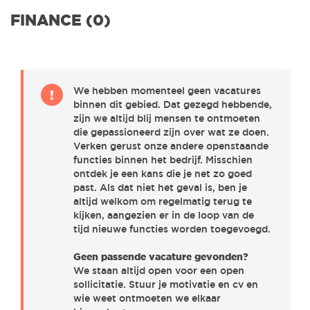
ENGINEERING
(0)
FINANCE (0)
SALES & MARKETING
(0)
We hebben momenteel geen vacatures
!
binnen dit gebied. Dat gezegd hebbende,
PROJECT MANAGEMENT
(0)
zijn we altijd blij mensen te ontmoeten
die gepassioneerd zijn over wat ze doen.
Verken gerust onze andere openstaande
R&D & IT
(0)
functies binnen het bedrijf. Misschien
ontdek je een kans die je net zo goed
past. Als dat niet het geval is, ben je
altijd welkom om regelmatig terug te
PURCHASE & LOGISTICS
(0)
kijken, aangezien er in de loop van de
tijd nieuwe functies worden toegevoegd.
CUSTOMER SUPPORT & FIELD SERVICE
(0)
Geen passende vacature gevonden?
We staan altijd open voor een open
sollicitatie. Stuur je motivatie en cv en
wie weet ontmoeten we elkaar
FINANCE
(0)